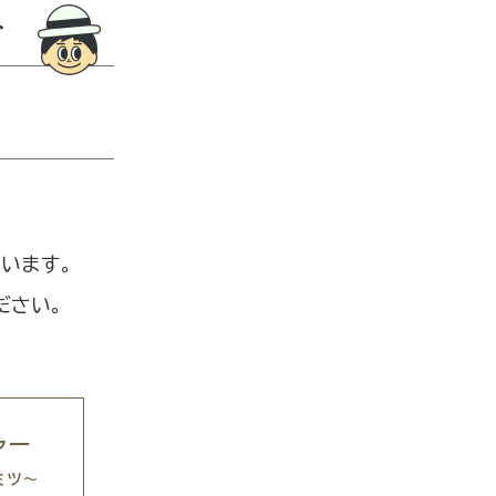
ト
、
ています。
ださい。
ャー
ミツ～