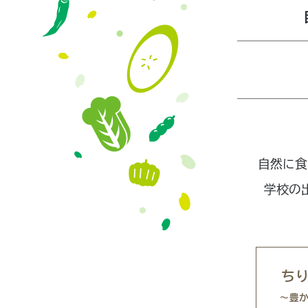
自然に食
学校の
ち
～豊