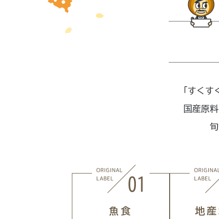
「すくす
国産原料
旬
魚食
地産