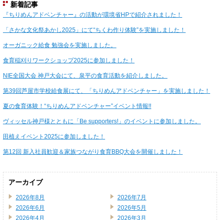
新着記事
『ちりめんアドベンチャー』の活動が環境省HPで紹介されました！
「さかな文化祭あかし2025」にて“ちくわ作り体験”を実施しました！
オーガニック給食 勉強会を実施しました。
食育稲刈りワークショップ2025に参加しました！
NIE全国大会 神戸大会にて、泉平の食育活動を紹介しました。
第39回芦屋市学校給食展にて、「ちりめんアドベンチャー」を実施しました！
夏の食育体験！“ちりめんアドベンチャー”イベント情報!!
ヴィッセル神戸様とともに「Be supporters!」のイベントに参加しました。
田植えイベント2025に参加しました！
第12回 新入社員歓迎＆家族つながり食育BBQ大会を開催しました！
アーカイブ
2026年8月
2026年7月
2026年6月
2026年5月
2026年4月
2026年3月