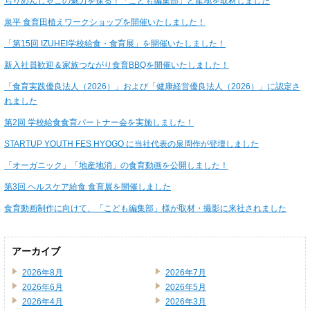
ちりめんじゃこの魅力を探る！「こども編集部」と産地を取材しました
泉平 食育田植えワークショップを開催いたしました！
「第15回 IZUHEI学校給食・食育展」を開催いたしました！
新入社員歓迎＆家族つながり食育BBQを開催いたしました！
「食育実践優良法人（2026）」および「健康経営優良法人（2026）」に認定さ
れました
第2回 学校給食食育パートナー会を実施しました！
STARTUP YOUTH FES HYOGO に当社代表の泉周作が登壇しました
「オーガニック」「地産地消」の食育動画を公開しました！
第3回 ヘルスケア給食 食育展を開催しました
食育動画制作に向けて、「こども編集部」様が取材・撮影に来社されました
アーカイブ
2026年8月
2026年7月
2026年6月
2026年5月
2026年4月
2026年3月