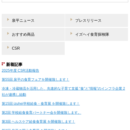
泉平ニュース
プレスリリース
おすすめ商品
イズヘイ食育探検隊
CSR
新着記事
2025年度 CSR活動報告
第55回 泉平の食育フェアを開催致します！
冷凍・冷蔵物流を活用した、先進的な子育て支援 “食”と“情報”のインフラ企業 2
社が連携し始動
第15回 izuhei学校給食・食育展 を開催致します！
第2回 学校給食食育パートナー会を開催致します。
第3回 ヘルスケア給食食育展 を開催致します！