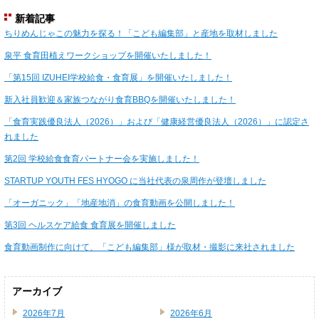
新着記事
ちりめんじゃこの魅力を探る！「こども編集部」と産地を取材しました
泉平 食育田植えワークショップを開催いたしました！
「第15回 IZUHEI学校給食・食育展」を開催いたしました！
新入社員歓迎＆家族つながり食育BBQを開催いたしました！
「食育実践優良法人（2026）」および「健康経営優良法人（2026）」に認定さ
れました
第2回 学校給食食育パートナー会を実施しました！
STARTUP YOUTH FES HYOGO に当社代表の泉周作が登壇しました
「オーガニック」「地産地消」の食育動画を公開しました！
第3回 ヘルスケア給食 食育展を開催しました
食育動画制作に向けて、「こども編集部」様が取材・撮影に来社されました
アーカイブ
2026年7月
2026年6月