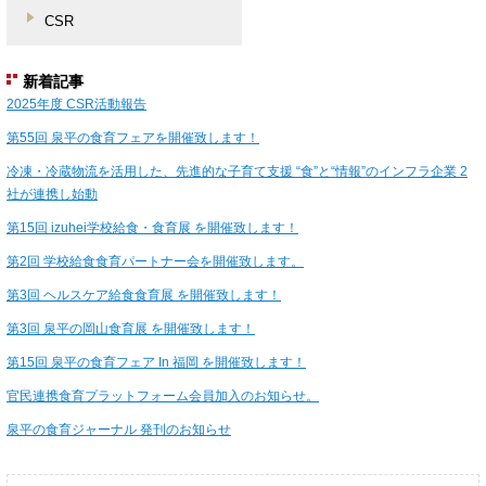
CSR
新着記事
2025年度 CSR活動報告
第55回 泉平の食育フェアを開催致します！
冷凍・冷蔵物流を活用した、先進的な子育て支援 “食”と“情報”のインフラ企業 2
社が連携し始動
第15回 izuhei学校給食・食育展 を開催致します！
第2回 学校給食食育パートナー会を開催致します。
第3回 ヘルスケア給食食育展 を開催致します！
第3回 泉平の岡山食育展 を開催致します！
第15回 泉平の食育フェア In 福岡 を開催致します！
官民連携食育プラットフォーム会員加入のお知らせ。
泉平の食育ジャーナル 発刊のお知らせ