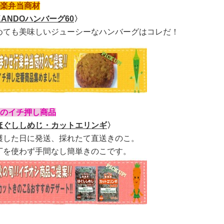
行楽弁当商材
KANDOハンバーグ60
〉
めても美味しいジューシーなハンバーグはコレだ！
秋のイチ押し商品
ほぐししめじ・カットエリンギ
〉
穫した日に発送、採れたて直送きのこ。
丁を使わず手間なし簡単きのこです。