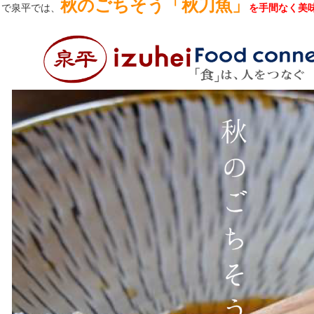
秋のごちそう「秋刀魚」
こで泉平では、
を手間なく美