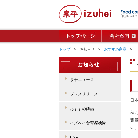
トップ
> お知らせ >
おすすめ商品
> 「
泉平ニュース
プレスリリース
日
おすすめ商品
秋
費
イズヘイ食育探検隊
す
CSR