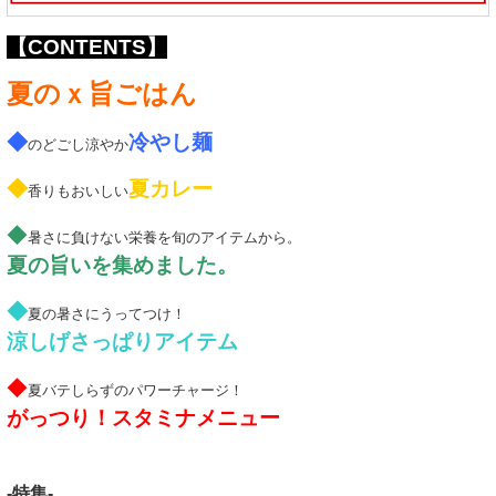
【CONTENTS】
夏のｘ旨ごはん
◆
冷やし麺
のどごし涼やか
◆
夏カレー
香りもおいしい
◆
暑さに負けない栄養を旬のアイテムから。
夏の旨いを集めました。
◆
夏の暑さにうってつけ！
涼しげさっぱりアイテム
◆
夏バテしらずのパワーチャージ！
がっつり！スタミナメニュー
-特集-