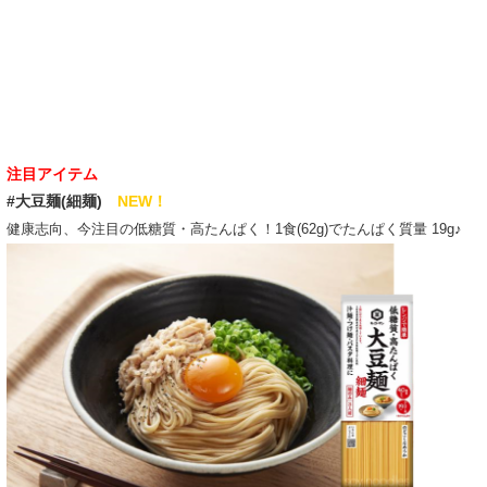
注目アイテム
#大豆麺(細麺)
NEW！
健康志向、今注目の低糖質・高たんぱく！1食(62g)でたんぱく質量 19g♪