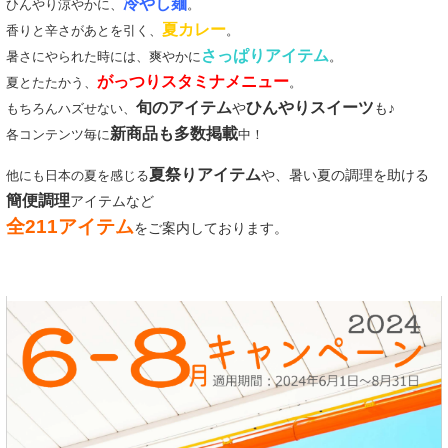
冷やし麺
ひんやり涼やかに、
。
夏カレー
香りと辛さがあとを引く、
。
さっぱりアイテム
暑さにやられた時には、爽やかに
。
がっつりスタミナメニュー
夏とたたかう、
。
旬のアイテム
ひんやりスイーツ
や
も♪
もちろんハズせない、
新商品も多数掲載
各コンテンツ毎に
中！
夏祭りアイテム
や、暑い夏の調理を助ける
他にも日本の夏を感じる
簡便調理
アイテムなど
全211アイテム
をご案内しております。