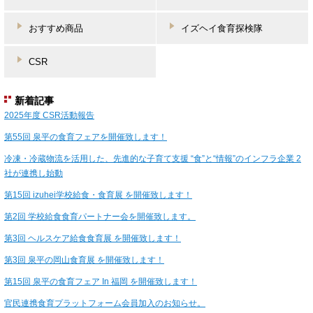
おすすめ商品
イズヘイ食育探検隊
CSR
新着記事
2025年度 CSR活動報告
第55回 泉平の食育フェアを開催致します！
冷凍・冷蔵物流を活用した、先進的な子育て支援 “食”と“情報”のインフラ企業 2
社が連携し始動
第15回 izuhei学校給食・食育展 を開催致します！
第2回 学校給食食育パートナー会を開催致します。
第3回 ヘルスケア給食食育展 を開催致します！
第3回 泉平の岡山食育展 を開催致します！
第15回 泉平の食育フェア In 福岡 を開催致します！
官民連携食育プラットフォーム会員加入のお知らせ。