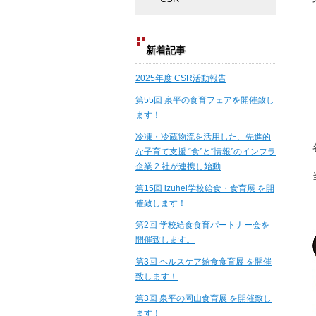
新着記事
2025年度 CSR活動報告
第55回 泉平の食育フェアを開催致し
ます！
冷凍・冷蔵物流を活用した、先進的
な子育て支援 “食”と“情報”のインフラ
企業 2 社が連携し始動
第15回 izuhei学校給食・食育展 を開
催致します！
第2回 学校給食食育パートナー会を
開催致します。
第3回 ヘルスケア給食食育展 を開催
致します！
第3回 泉平の岡山食育展 を開催致し
ます！