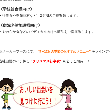
《学校給食様向け》
・行事食や季節商材など、2学期のご提案致します。
《病院老健施設様向け》
・やわらか食などのメディカル向けの商品をご提案致します。
各メーカーブースにて、
ラインア
“9～12月の季節のおすすめメニュー”
を
当社自慢のイチ押し
“クリスマス行事食”
も乞うご期待！！