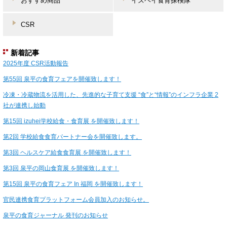
おすすめ商品
イズヘイ食育探検隊
CSR
新着記事
2025年度 CSR活動報告
第55回 泉平の食育フェアを開催致します！
冷凍・冷蔵物流を活用した、先進的な子育て支援 “食”と“情報”のインフラ企業 2
社が連携し始動
第15回 izuhei学校給食・食育展 を開催致します！
第2回 学校給食食育パートナー会を開催致します。
第3回 ヘルスケア給食食育展 を開催致します！
第3回 泉平の岡山食育展 を開催致します！
第15回 泉平の食育フェア In 福岡 を開催致します！
官民連携食育プラットフォーム会員加入のお知らせ。
泉平の食育ジャーナル 発刊のお知らせ