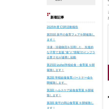
新着記事
2025年度 CSR活動報告
第55回 泉平の食育フェアを開催致し
ます！
冷凍・冷蔵物流を活用した、先進的
な子育て支援 “食”と“情報”のインフラ
企業 2 社が連携し始動
第15回 izuhei学校給食・食育展 を開
催致します！
第2回 学校給食食育パートナー会を
開催致します。
第3回 ヘルスケア給食食育展 を開催
致します！
第3回 泉平の岡山食育展 を開催致し
ます！