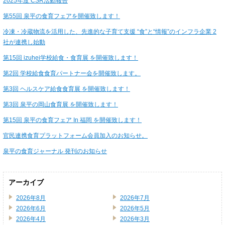
2025年度 CSR活動報告
第55回 泉平の食育フェアを開催致します！
冷凍・冷蔵物流を活用した、先進的な子育て支援 “食”と“情報”のインフラ企業 2
社が連携し始動
第15回 izuhei学校給食・食育展 を開催致します！
第2回 学校給食食育パートナー会を開催致します。
第3回 ヘルスケア給食食育展 を開催致します！
第3回 泉平の岡山食育展 を開催致します！
第15回 泉平の食育フェア In 福岡 を開催致します！
官民連携食育プラットフォーム会員加入のお知らせ。
泉平の食育ジャーナル 発刊のお知らせ
アーカイブ
2026年8月
2026年7月
2026年6月
2026年5月
2026年4月
2026年3月