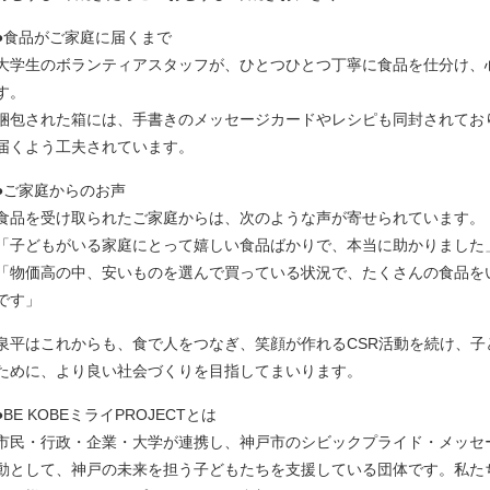
●食品がご家庭に届くまで
大学生のボランティアスタッフが、ひとつひとつ丁寧に食品を仕分け、
す。
梱包された箱には、手書きのメッセージカードやレシピも同封されており
届くよう工夫されています。
●ご家庭からのお声
食品を受け取られたご家庭からは、次のような声が寄せられています。
「子どもがいる家庭にとって嬉しい食品ばかりで、本当に助かりました
「物価高の中、安いものを選んで買っている状況で、たくさんの食品を
です」
泉平はこれからも、食で人をつなぎ、笑顔が作れるCSR活動を続け、
ために、より良い社会づくりを目指してまいります。
●BE KOBEミライPROJECTとは
市民・行政・企業・大学が連携し、神戸市のシビックプライド・メッセージ
動として、神戸の未来を担う子どもたちを支援している団体です。私た