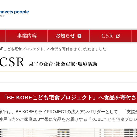
OBEこども宅食プロジェクト」へ食品を寄付させていただきました！
「BE KOBEこども宅食プロジェクト」へ食品を寄付
泉平は、BE KOBEミライPROJECTの法人アンバサダーとして、「
神戸市内のご家庭250世帯に食品をお届けする『KOBEこども宅食プロ