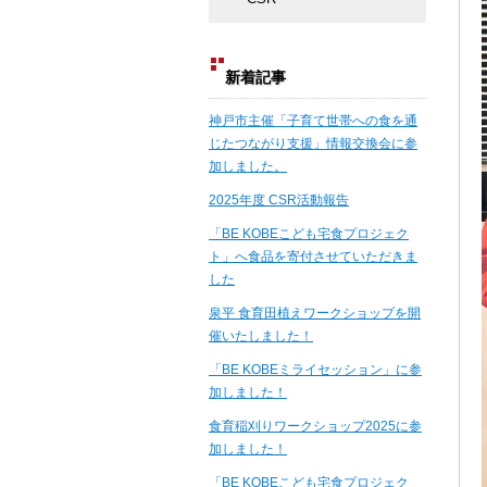
新着記事
神戸市主催「子育て世帯への食を通
じたつながり支援」情報交換会に参
加しました。
2025年度 CSR活動報告
「BE KOBEこども宅食プロジェク
ト」へ食品を寄付させていただきま
した
泉平 食育田植えワークショップを開
催いたしました！
「BE KOBEミライセッション」に参
加しました！
食育稲刈りワークショップ2025に参
加しました！
「BE KOBEこども宅食プロジェク