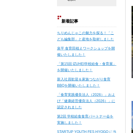
新着記事
ちりめんじゃこの魅力を探る！「こ
ども編集部」と産地を取材しました
泉平 食育田植えワークショップを開
催いたしました！
「第15回 IZUHEI学校給食・食育展」
を開催いたしました！
新入社員歓迎＆家族つながり食育
BBQを開催いたしました！
「食育実践優良法人（2026）」およ
び「健康経営優良法人（2026）」に
認定されました
第2回 学校給食食育パートナー会を
実施しました！
STARTUP YOUTH FES HYOGO に当