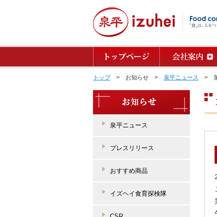
トップ
> お知らせ >
泉平ニュース
> 第
泉平ニュース
プレスリリース
おすすめ商品
イズヘイ食育探検隊
CSR