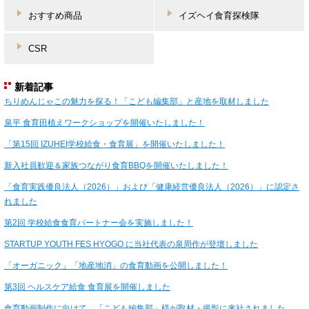
おすすめ商品
イズヘイ食育探検隊
CSR
新着記事
ちりめんじゃこの魅力を探る！「こども編集部」と産地を取材しました
泉平 食育田植えワークショップを開催いたしました！
「第15回 IZUHEI学校給食・食育展」を開催いたしました！
新入社員歓迎＆家族つながり食育BBQを開催いたしました！
「食育実践優良法人（2026）」および「健康経営優良法人（2026）」に認定さ
れました
第2回 学校給食食育パートナー会を実施しました！
STARTUP YOUTH FES HYOGO に当社代表の泉周作が登壇しました
「オーガニック」「地産地消」の食育動画を公開しました！
第3回 ヘルスケア給食 食育展を開催しました
食育動画制作に向けて、「こども編集部」様が取材・撮影に来社されました