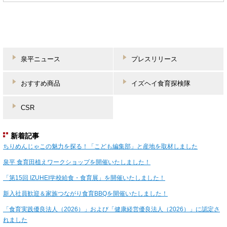
泉平ニュース
プレスリリース
おすすめ商品
イズヘイ食育探検隊
CSR
新着記事
ちりめんじゃこの魅力を探る！「こども編集部」と産地を取材しました
泉平 食育田植えワークショップを開催いたしました！
「第15回 IZUHEI学校給食・食育展」を開催いたしました！
新入社員歓迎＆家族つながり食育BBQを開催いたしました！
「食育実践優良法人（2026）」および「健康経営優良法人（2026）」に認定さ
れました