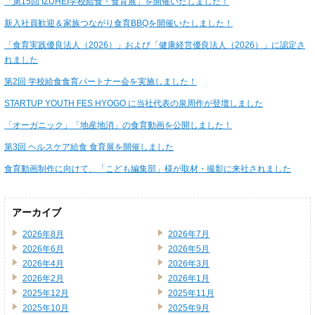
「第15回 IZUHEI学校給食・食育展」を開催いたしました！
新入社員歓迎＆家族つながり食育BBQを開催いたしました！
「食育実践優良法人（2026）」および「健康経営優良法人（2026）」に認定さ
れました
第2回 学校給食食育パートナー会を実施しました！
STARTUP YOUTH FES HYOGO に当社代表の泉周作が登壇しました
「オーガニック」「地産地消」の食育動画を公開しました！
第3回 ヘルスケア給食 食育展を開催しました
食育動画制作に向けて、「こども編集部」様が取材・撮影に来社されました
アーカイブ
2026年8月
2026年7月
2026年6月
2026年5月
2026年4月
2026年3月
2026年2月
2026年1月
2025年12月
2025年11月
2025年10月
2025年9月