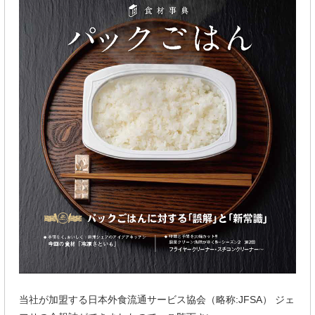
当社が加盟する日本外食流通サービス協会（略称:JFSA） ジェ