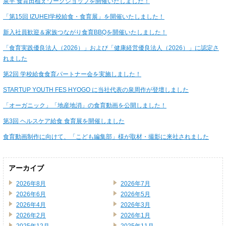
泉平 食育田植えワークショップを開催いたしました！
「第15回 IZUHEI学校給食・食育展」を開催いたしました！
新入社員歓迎＆家族つながり食育BBQを開催いたしました！
「食育実践優良法人（2026）」および「健康経営優良法人（2026）」に認定さ
れました
第2回 学校給食食育パートナー会を実施しました！
STARTUP YOUTH FES HYOGO に当社代表の泉周作が登壇しました
「オーガニック」「地産地消」の食育動画を公開しました！
第3回 ヘルスケア給食 食育展を開催しました
食育動画制作に向けて、「こども編集部」様が取材・撮影に来社されました
アーカイブ
2026年8月
2026年7月
2026年6月
2026年5月
2026年4月
2026年3月
2026年2月
2026年1月
2025年12月
2025年11月