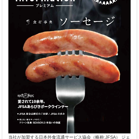
当社が加盟する日本外食流通サービス協会（略称:JFSA） ジェ