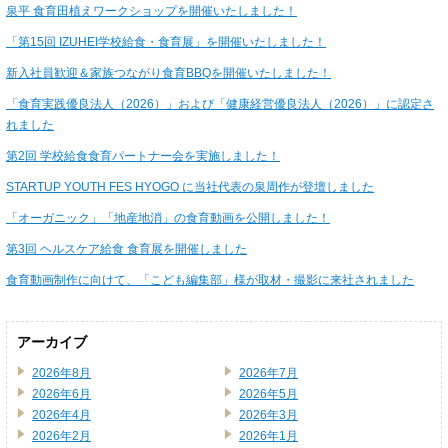
泉平 食育田植えワークショップを開催いたしました！
「第15回 IZUHEI学校給食・食育展」を開催いたしました！
新入社員歓迎＆家族つながり食育BBQを開催いたしました！
「食育実践優良法人（2026）」および「健康経営優良法人（2026）」に認定さ
れました
第2回 学校給食食育パートナー会を実施しました！
STARTUP YOUTH FES HYOGO に当社代表の泉周作が登壇しました
「オーガニック」「地産地消」の食育動画を公開しました！
第3回 ヘルスケア給食 食育展を開催しました
食育動画制作に向けて、「こども編集部」様が取材・撮影に来社されました
アーカイブ
2026年8月
2026年7月
2026年6月
2026年5月
2026年4月
2026年3月
2026年2月
2026年1月