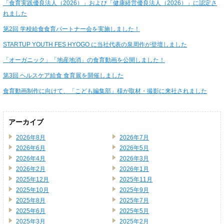
「食育実践優良法人（2026）」および「健康経営優良法人（2026）」に認定さ
れました
第2回 学校給食食育パートナー会を実施しました！
STARTUP YOUTH FES HYOGO に当社代表の泉周作が登壇しました
「オーガニック」「地産地消」の食育動画を公開しました！
第3回 ヘルスケア給食 食育展を開催しました
食育動画制作に向けて、「こども編集部」様が取材・撮影に来社されました
アーカイブ
2026年8月
2026年7月
2026年6月
2026年5月
2026年4月
2026年3月
2026年2月
2026年1月
2025年12月
2025年11月
2025年10月
2025年9月
2025年8月
2025年7月
2025年6月
2025年5月
2025年3月
2025年2月